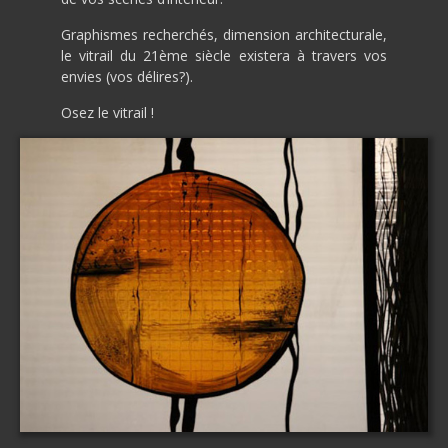
i
n
Graphismes recherchés, dimension architecturale,
c
le vitrail du 21ème siècle existera à travers vos
i
envies (vos délires?).
p
Osez le vitrail !
a
l