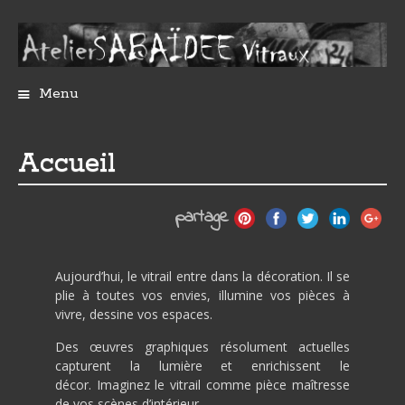
Menu
A
l
l
Accueil
e
r
a
partage
u
c
o
Aujourd’hui, le vitrail entre dans la décoration. Il se
n
plie à toutes vos envies, illumine vos pièces à
t
vivre, dessine vos espaces.
e
n
Des œuvres graphiques résolument actuelles
u
capturent la lumière et enrichissent le
p
décor.
Imaginez le vitrail comme pièce maîtresse
r
de vos scènes d’intérieur.